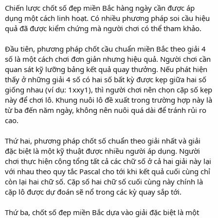
Chiến lược chốt số đẹp miền Bắc hàng ngày cần được áp
dụng một cách linh hoạt. Có nhiều phương pháp soi cầu hiệu
quả đã được kiểm chứng mà người chơi có thể tham khảo.
Đầu tiên, phương pháp chốt cầu chuẩn miền Bắc theo giải 4
số là một cách chơi đơn giản nhưng hiệu quả. Người chơi cần
quan sát kỹ lưỡng bảng kết quả quay thưởng. Nếu phát hiện
thấy ở những giải 4 số có hai số bất kỳ được kẹp giữa hai số
giống nhau (ví dụ: 1xxy1), thì người chơi nên chọn cặp số kẹp
này để chơi lô. Khung nuôi lô đề xuất trong trường hợp này là
từ ba đến năm ngày, không nên nuôi quá dài để tránh rủi ro
cao.
Thứ hai, phương pháp chốt số chuẩn theo giải nhất và giải
đặc biệt là một kỹ thuật được nhiều người áp dụng. Người
chơi thực hiện cộng tổng tất cả các chữ số ở cả hai giải này lại
với nhau theo quy tắc Pascal cho tới khi kết quả cuối cùng chỉ
còn lại hai chữ số. Cặp số hai chữ số cuối cùng này chính là
cặp lô được dự đoán sẽ nổ trong các kỳ quay sắp tới.
Thứ ba, chốt số đẹp miền Bắc dựa vào giải đặc biệt là một