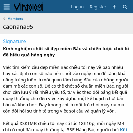
Log in
Register
Members
caonana95
Signature
Kinh nghiệm chốt số đẹp miền Bắc và chiến lược chơi lô
đề hiệu quả hàng ngày
Việc tìm kiếm cầu đẹp miền Bắc chiều tối nay về bao nhiêu
hay xác định con số nào nên chốt vào ngày mai để tăng khả
năng trúng luôn là mối quan tâm hàng đầu của những người
đam mê các con số. Để có thể chốt số chuẩn miền Bắc, người
chơi cần lưu ý rất nhiều yếu tố, từ việc theo dõi bảng kết quả
quay thưởng cho đến việc xây dựng một kế hoạch chơi bài
bản và khoa học. Đây không chỉ là một trò chơi may rủi mà
còn đòi hỏi sự tinh tế trong việc soi cầu và quản lý vốn.
Kết quả XSKTMB chiều tối nay có lúc 18h10p, mỗi ngày MB
chỉ có một đài quay thưởng tại 53E Hàng Bài, người chơi
Kết